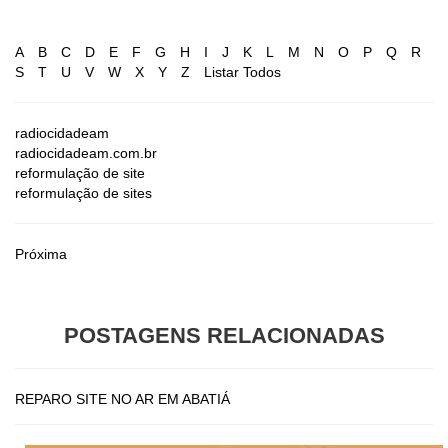
A
B
C
D
E
F
G
H
I
J
K
L
M
N
O
P
Q
R
S
T
U
V
W
X
Y
Z
Listar Todos
radiocidadeam
radiocidadeam.com.br
reformulação de site
reformulação de sites
Próxima
POSTAGENS RELACIONADAS
REPARO SITE NO AR EM ABATIÁ